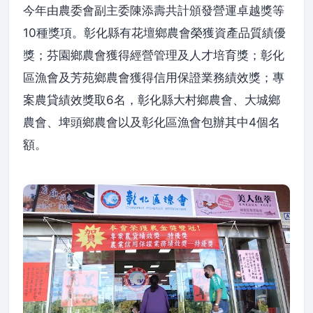
今年由農委會副主委陳添壽共計頒發營運卓越獎等
10種獎項。彰化縣有花壇鄉農會榮獲資產品質績優
獎；芬園鄉農會獲得經營管理及人才培育獎；彰化
區漁會及芳苑鄉農會獲得信用保證業務績效獎；專
案農貸績效獎取6名，彰化縣大村鄉農會、大城鄉
農會、埤頭鄉農會以及彰化區漁會包辦其中4個名
額。