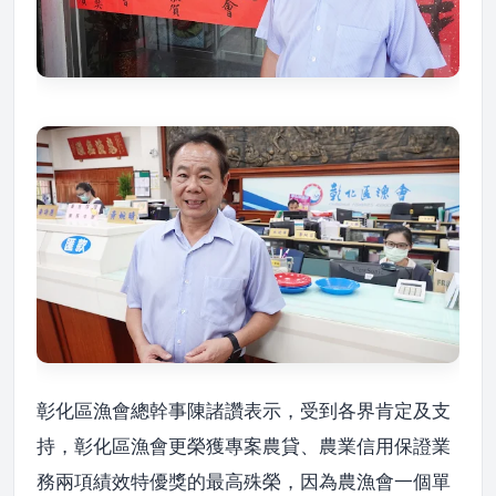
彰化區漁會總幹事陳諸讚表示，受到各界肯定及支
持，彰化區漁會更榮獲專案農貸、農業信用保證業
務兩項績效特優獎的最高殊榮，因為農漁會一個單