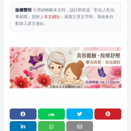
版權聲明
引用或轉載本文時，請註明來源「彰化人彰化
事新聞」並附上
本文網址
；複製文章文字時，系統會自
動加入原文連結。