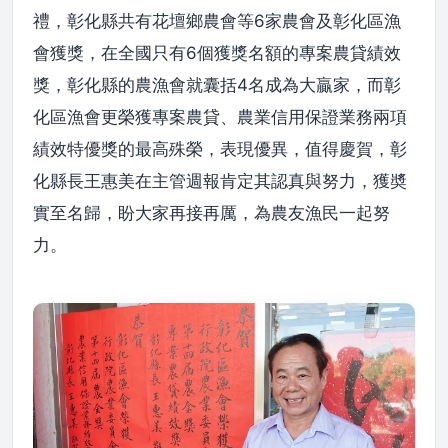
禮，彰化縣共有花壇鄉農會等6家農會及彰化區漁
會獲獎，在全國只有6個獲獎名額的專案農貸績效
獎，彰化縣的農漁會就囊括4名成為大贏家，而彰
化區漁會更榮獲專案農貸、農業信用保證業務兩項
績效特優獎的最高殊榮，表現優異，值得慶賀，彰
化縣長王惠美在主管週報肯定其認真與努力，獲奬
實至名歸，盼大家再接再厲，為農友漁民一起努
力。