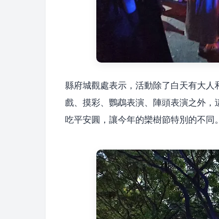
縣府城觀處表示，活動除了白天有大人
戲、摸彩、鸚鵡表演、陣頭表演之外，
吃平安圓，讓今年的欒樹節特別的不同