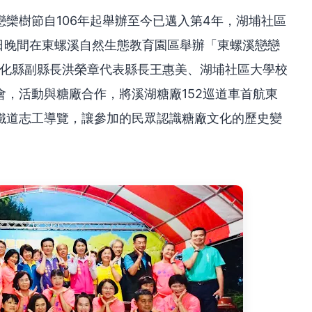
欒樹節自106年起舉辦至今已邁入第4年，湖埔社區
)日晚間在東螺溪自然生態教育園區舉辦「東螺溪戀戀
彰化縣副縣長洪榮章代表縣長王惠美、湖埔社區大學校
，活動與糖廠合作，將溪湖糖廠152巡道車首航東
鐵道志工導覽，讓參加的民眾認識糖廠文化的歷史變