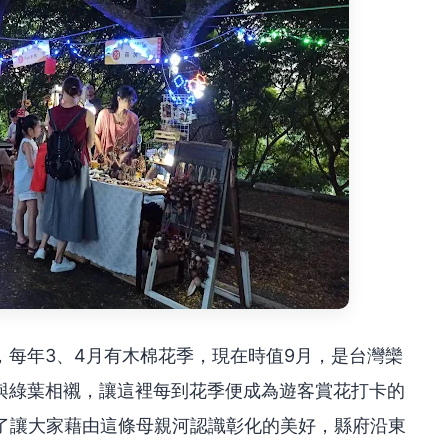
，每年3、4月有木棉花季，現在時值9月，是台灣欒
與綠葉相襯，讓這裡每到花季便成為遊客賞花打卡的
為了讓大家藉由這條母親河認識彰化的美好，縣府沿東