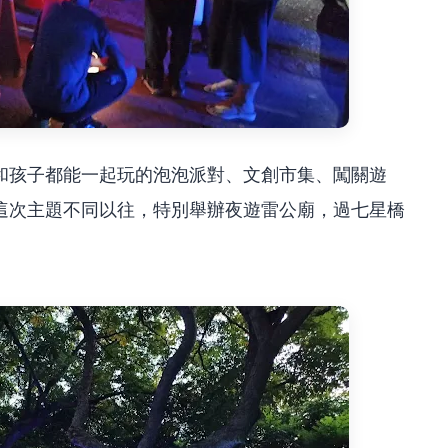
和孩子都能一起玩的泡泡派對、文創市集、闖關遊
這次主題不同以往，特別舉辦夜遊雷公廟，過七星橋
。