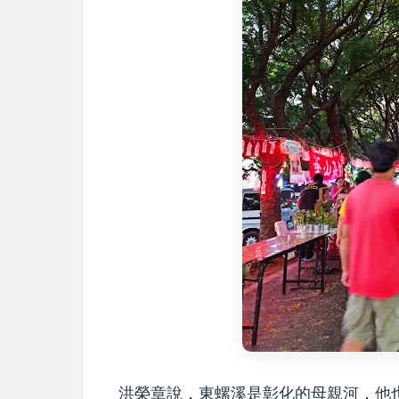
洪榮章說，東螺溪是彰化的母親河，他