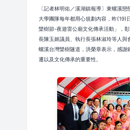
〔記者林明佑／溪湖鎮報導〕東螺溪戀戀
大學團隊每年都用心規劃內容，昨(19
欒樹節-夜遊雷公廟文化傳承活動」，
長陳玉姬議員、執行長張林淑玲等人與會
螺溪台灣欒樹隧道，洪榮章表示，感謝
遷以及文化傳承的重要性。