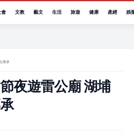
社會
文教
藝文
生活
旅遊
健康
產經
娛
）
化傳承
節夜遊雷公廟 湖埔
傳承