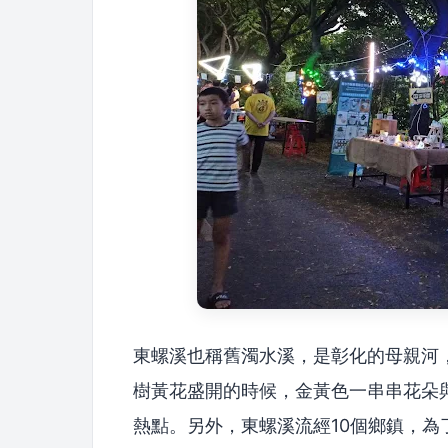
東螺溪也稱舊濁水溪，是彰化的母親河
樹黃花盛開的時候，金黃色一串串花朵
熱點。另外，東螺溪流經10個鄉鎮，