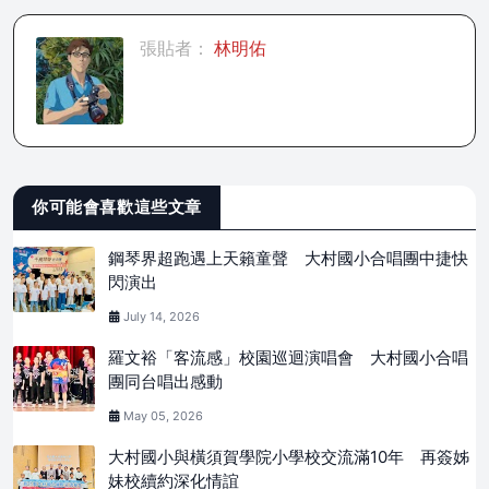
張貼者：
林明佑
你可能會喜歡這些文章
鋼琴界超跑遇上天籟童聲 大村國小合唱團中捷快
閃演出
July 14, 2026
羅文裕「客流感」校園巡迴演唱會 大村國小合唱
團同台唱出感動
May 05, 2026
大村國小與橫須賀學院小學校交流滿10年 再簽姊
妹校續約深化情誼