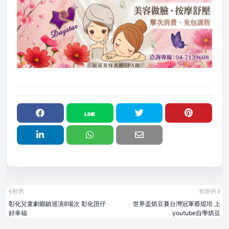
較舊
較新的
彰化兒童劇鄉鎮巡演8場次 彰化囝仔
世界盃烘豆賽台灣冠軍蔡焜培 上
好幸福
youtube自學烘豆