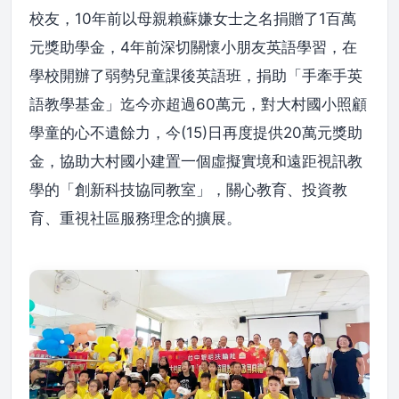
校友，10年前以母親賴蘇嫌女士之名捐贈了1百萬
元獎助學金，4年前深切關懷小朋友英語學習，在
學校開辦了弱勢兒童課後英語班，捐助「手牽手英
語教學基金」迄今亦超過60萬元，對大村國小照顧
學童的心不遺餘力，今(15)日再度提供20萬元獎助
金，協助大村國小建置一個虛擬實境和遠距視訊教
學的「創新科技協同教室」，關心教育、投資教
育、重視社區服務理念的擴展。