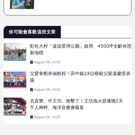
你可能會喜歡這些文章
彰化大村「波波星球公園」啟用 4500坪全齡休憩
新地標
August 09, 2026
父愛掌舵幸福航程！田中鎮24位模範父親溫馨受表
揚
August 08, 2026
北貢寮、中王功、南墾丁！王功漁火節連嗨2天
千人烤蚵、海洋音樂會吸客
August 08, 2026