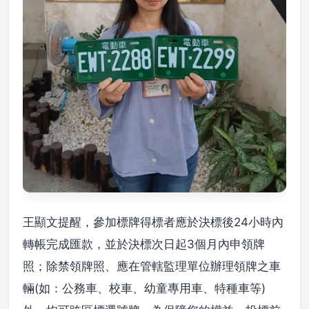
王顯文提醒，參加標牌得標者應於決標後24小時內
轉帳完成匯款，並於決標次日起3個月內申領牌
照；除禁領牌照、應在管轄監理單位辦理領牌之車
輛(如：公務車、校車、幼童專用車、特種車等)