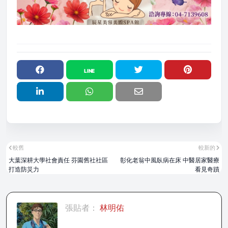
較舊
較新的
大葉深耕大學社會責任 芬園舊社社區
彰化老翁中風臥病在床 中醫居家醫療
打造防災力
看見奇蹟
張貼者：
林明佑