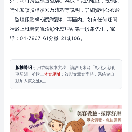
外，均可跨區標選號牌。為保障您的權益，投標前
請先閱讀投標須知及流程等說明，詳細資料公布於
「監理服務網-選號標牌」專區內。如有任何疑問，
請於上班時間電洽彰化監理站第一股蕭先生，電
話：04-7867161分機121或106。
版權聲明
引用或轉載本文時，請註明來源「彰化人彰化
事新聞」並附上
本文網址
；複製文章文字時，系統會自
動加入原文連結。