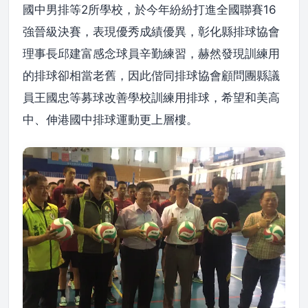
國中男排等2所學校，於今年紛紛打進全國聯賽16
強晉級決賽，表現優秀成績優異，彰化縣排球協會
理事長邱建富感念球員辛勤練習，赫然發現訓練用
的排球卻相當老舊，因此偕同排球協會顧問團縣議
員王國忠等募球改善學校訓練用排球，希望和美高
中、伸港國中排球運動更上層樓。