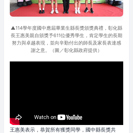
▲114學年度國中應屆畢業生縣長獎頒獎典禮，彰化縣
長王惠美親自頒獎予611位優秀學生，肯定學生的長期
努力與卓越表現，並向辛勤付出的師長及家長表達感
謝之意。（圖／彰化縣政府提供）
王惠美表示，恭賀所有獲獎同學，國中縣長獎共