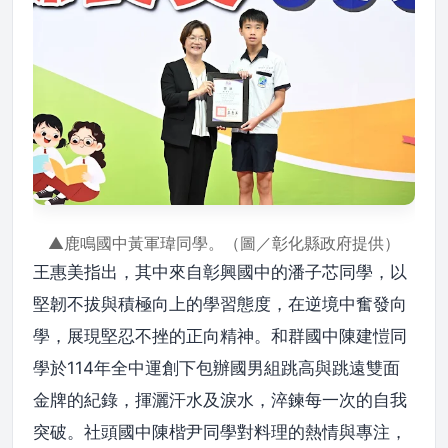
▲鹿鳴國中黃軍瑋同學。（圖／彰化縣政府提供）
王惠美指出，其中來自彰興國中的潘子芯同學，以
堅韌不拔與積極向上的學習態度，在逆境中奮發向
學，展現堅忍不挫的正向精神。和群國中陳建愷同
學於114年全中運創下包辦國男組跳高與跳遠雙面
金牌的紀錄，揮灑汗水及淚水，淬鍊每一次的自我
突破。社頭國中陳楷尹同學對料理的熱情與專注，