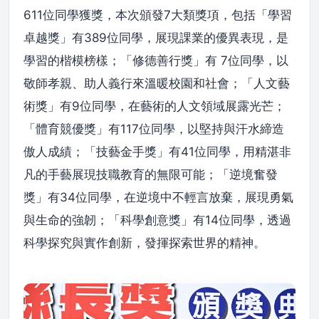
611位同學獲獎，本次頒發7大類獎項，包括「學習
卓越獎」有389位同學，展現課業的優異表現，是
學習的楷模榜樣；「修德善行獎」有 7位同學，以
敬師孝親、助人義行來溫暖校園和社會；「人文藝
術獎」有9位同學，在藝術的人文領域展露光芒；
「體育競優獎」有117位同學，以堅持與汗水締造
傲人成績；「技藝金手獎」有41位同學，用精湛非
凡的手藝展現技職教育的無限可能；「逆境奮發
獎」有34位同學，在逆境中不輕言放棄，展現勇氣
與生命的強韌；「科學創意獎」有14位同學，透過
科學探究與實作創新，發揮探索世界的精神。