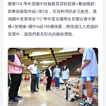
榮獲114 學年度國中技藝教育課程競賽<餐旅職群-
西餐廚藝製作組>第1名，呈現料理的多元創意。鹿
鳴國中黃軍瑋在112 學年度全國學生音樂比賽中榮
獲<笛獨奏-國中A組>特優殊榮，將情感注入悠揚的
笛聲中，讓我們看見彰化的藝術潛能。