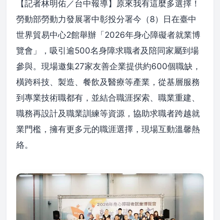
【記者林明佑／台中報導】原來我有這麼多選擇！
勞動部勞動力發展署中彰投分署今（8）日在臺中
世界貿易中心2館舉辦「2026年身心障礙者就業博
覽會」，吸引逾500名身障求職者及陪同家屬到場
參與。現場邀集27家友善企業提供約600個職缺，
橫跨科技、製造、餐飲及醫療等產業，從基層服務
到專業技術職都有，並結合職涯探索、職業重建、
職務再設計及職業訓練等資源，協助求職者跨越就
業門檻，擁有更多元的職涯選擇，現場互動溫馨熱
絡。