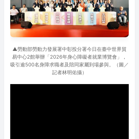
▲勞動部勞動力發展署中彰投分署今日在臺中世界貿
易中心2館舉辦「2026年身心障礙者就業博覽會」，
吸引逾500名身障求職者及陪同家屬到場參與。（圖／
記者林明佑攝）