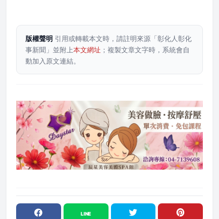
版權聲明
引用或轉載本文時，請註明來源「彰化人彰化
事新聞」並附上
本文網址
；複製文章文字時，系統會自
動加入原文連結。