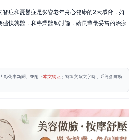
失智症和憂鬱症是影響老年身心健康的2大威脅，如
要儘快就醫，和專業醫師討論，給長輩最妥當的治療
人彰化事新聞」並附上
本文網址
；複製文章文字時，系統會自動