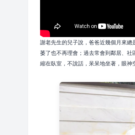
謝老先生的兒子說，爸爸近幾個月來總
萎了也不再理會；過去常會到鄰居、社
縮在臥室，不說話，呆呆地坐著，眼神