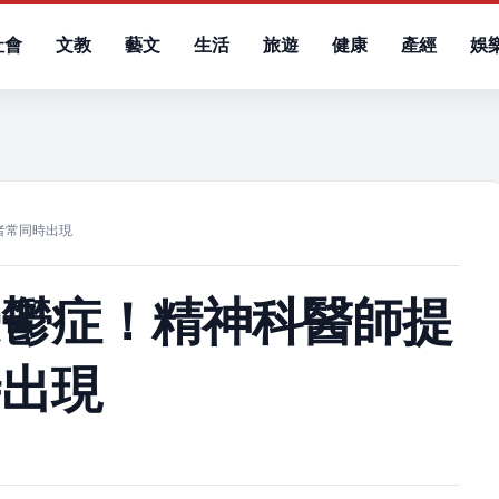
社會
文教
藝文
生活
旅遊
健康
產經
娛
）
者常同時出現
憂鬱症！精神科醫師提
時出現