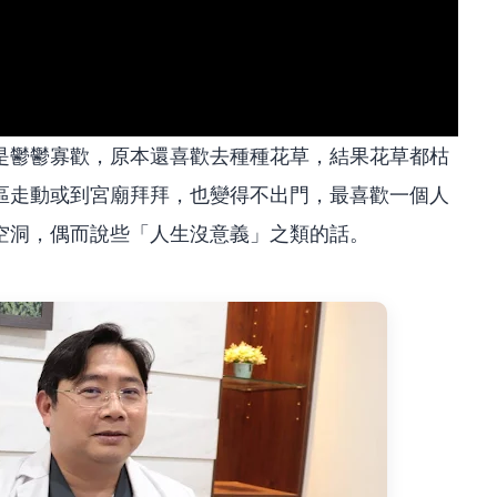
是鬱鬱寡歡，原本還喜歡去種種花草，結果花草都枯
區走動或到宮廟拜拜，也變得不出門，最喜歡一個人
空洞，偶而說些「人生沒意義」之類的話。