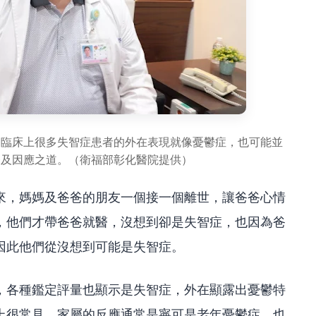
，臨床上很多失智症患者的外在表現就像憂鬱症，也可能並
療及因應之道。（衛福部彰化醫院提供）
來，媽媽及爸爸的朋友一個接一個離世，讓爸爸心情
，他們才帶爸爸就醫，沒想到卻是失智症，也因為爸
因此他們從沒想到可能是失智症。
，各種鑑定評量也顯示是失智症，外在顯露出憂鬱特
上很常見。家屬的反應通常是寧可是老年憂鬱症，也