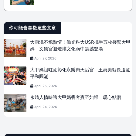
你可能會喜歡這些文章
大雨澆不熄熱情！僑光科大USR攜手五校接駕大甲
媽 文德宮迎燈排文化雨中震撼登場
April 27, 2026
大甲媽祖駐駕彰化永樂街天后宮 王惠美縣長送駕
平和圓滿
April 25, 2026
永靖人情味讓大甲媽香客賓至如歸 暖心點讚
April 24, 2026