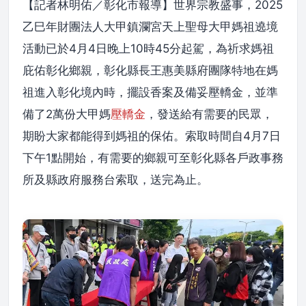
【記者林明佑／彰化市報導】世界宗教盛事，2025
乙巳年財團法人大甲鎮瀾宮天上聖母大甲媽祖遶境
活動已於4月4日晚上10時45分起駕，為祈求媽祖
庇佑彰化鄉親，彰化縣長王惠美縣府團隊特地在媽
祖進入彰化境內時，擺設香案及備妥壓轎金，並準
備了2萬份大甲媽
壓轎金
，發送給有需要的民眾，
期盼大家都能得到媽祖的保佑。索取時間自4月7日
下午1點開始，有需要的鄉親可至彰化縣各戶政事務
所及縣政府服務台索取，送完為止。