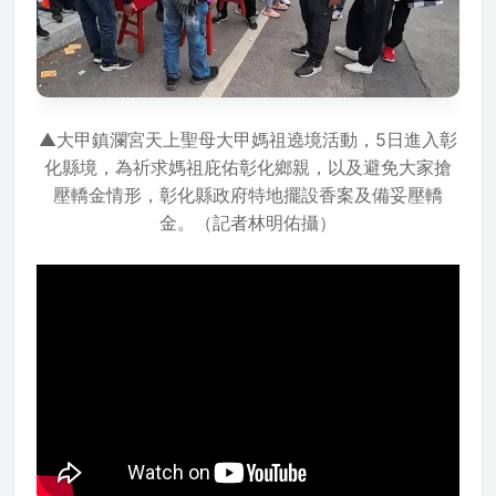
▲大甲鎮瀾宮天上聖母大甲媽祖遶境活動，5日進入彰
化縣境，為祈求媽祖庇佑彰化鄉親，以及避免大家搶
壓轎金情形，彰化縣政府特地擺設香案及備妥壓轎
金。（記者林明佑攝）