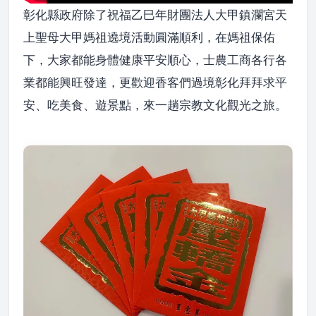
彰化縣政府除了祝福乙巳年財團法人大甲鎮瀾宮天
上聖母大甲媽祖遶境活動圓滿順利，在媽祖保佑
下，大家都能身體健康平安順心，士農工商各行各
業都能興旺發達，更歡迎香客們過境彰化拜拜求平
安、吃美食、遊景點，來一趟宗教文化觀光之旅。