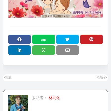
較舊
較新的
張貼者：
林明佑