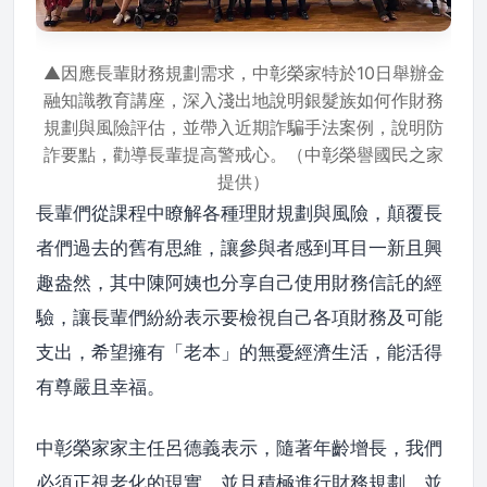
▲因應長輩財務規劃需求，中彰榮家特於10日舉辦金
融知識教育講座，深入淺出地說明銀髮族如何作財務
規劃與風險評估，並帶入近期詐騙手法案例，說明防
詐要點，勸導長輩提高警戒心。（中彰榮譽國民之家
提供）
長輩們從課程中瞭解各種理財規劃與風險，顛覆長
者們過去的舊有思維，讓參與者感到耳目一新且興
趣盎然，其中陳阿姨也分享自己使用財務信託的經
驗，讓長輩們紛紛表示要檢視自己各項財務及可能
支出，希望擁有「老本」的無憂經濟生活，能活得
有尊嚴且幸福。
中彰榮家家主任呂德義表示，隨著年齡增長，我們
必須正視老化的現實，並且積極進行財務規劃，並