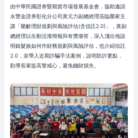
由中華民國證券暨期貨市場發展基金會，協助邀請
永豐金證券彰化分公司黃元力副總經理蒞臨榮家主
講「樂齡理財規劃與風險評估(含信託2.0)」，黃副
總經理以生動活潑簡報與有獎徵答，深入淺出地說
明銀髮族如何作財務規劃與風險評估，也介紹信託
2.0，並帶入近期詐騙手法案例，說明防詐要點，
勸導長輩提高警戒心，避免錢財損失。