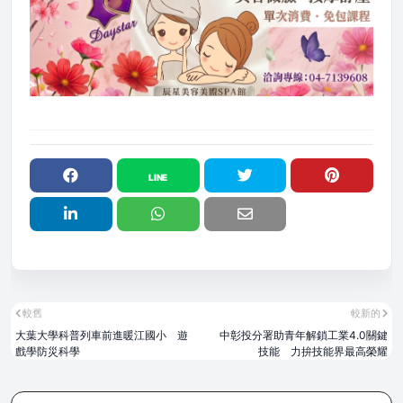
較舊
較新的
大葉大學科普列車前進暖江國小 遊
中彰投分署助青年解鎖工業4.0關鍵
戲學防災科學
技能 力拚技能界最高榮耀