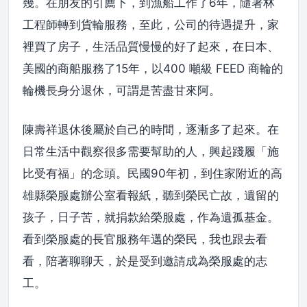
幾。在朋友的引薦下，到漁船工作了6年，隨著林
工程師轉到貨輪服務，至此，公司的待遇提升，家
裡買了房子，生活品質慢慢的好了起來，在日本、
美國的商船服務了15年，以400 噸級 FEED 商輪的
輪機長身分退休，可謂是苦盡甘來阿。
陳壽祥退休後屬於自己的時間，逐漸多了起來。在
日常生活中觀察很多需要幫助的人，興起踐履「施
比受有福」的念頭。民國90年初，到住家附近的高
雄縣榮服處辦公室看報紙，聽到榮民亡故，遺留的
孩子，日子苦，就捐款給榮服處，作為遺孤基金。
看到榮服處的長官服務年邁的榮民，我也跟去看
看，陪著聊聊天，於是受到邀請成為榮服處的志
工。