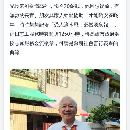
兄長來到臺灣高雄，迄今70餘載，他回想從前，有
無數的長官、朋友與家人給於協助，才能夠安養晚
年，時時刻刻記著「受人滴水恩，必當湧泉報」，
近日志工服務時數超過1250小時，獲高雄市政府頒
授志願服務金質徽章，可謂是深耕社會善行義舉的
典範。