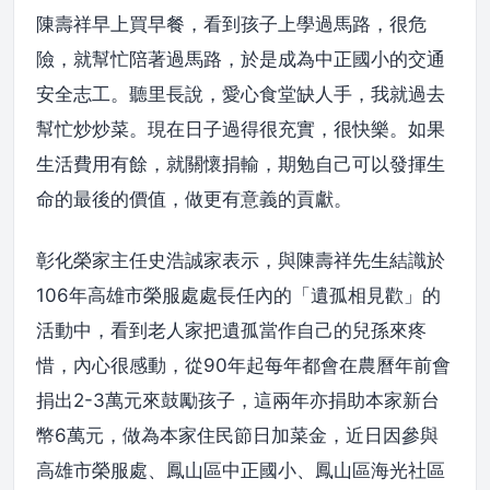
陳壽祥早上買早餐，看到孩子上學過馬路，很危
險，就幫忙陪著過馬路，於是成為中正國小的交通
安全志工。聽里長說，愛心食堂缺人手，我就過去
幫忙炒炒菜。現在日子過得很充實，很快樂。如果
生活費用有餘，就關懷捐輸，期勉自己可以發揮生
命的最後的價值，做更有意義的貢獻。
彰化榮家主任史浩誠家表示，與陳壽祥先生結識於
106年高雄市榮服處處長任內的「遺孤相見歡」的
活動中，看到老人家把遺孤當作自己的兒孫來疼
惜，內心很感動，從90年起每年都會在農曆年前會
捐出2-3萬元來鼓勵孩子，這兩年亦捐助本家新台
幣6萬元，做為本家住民節日加菜金，近日因參與
高雄市榮服處、鳳山區中正國小、鳳山區海光社區