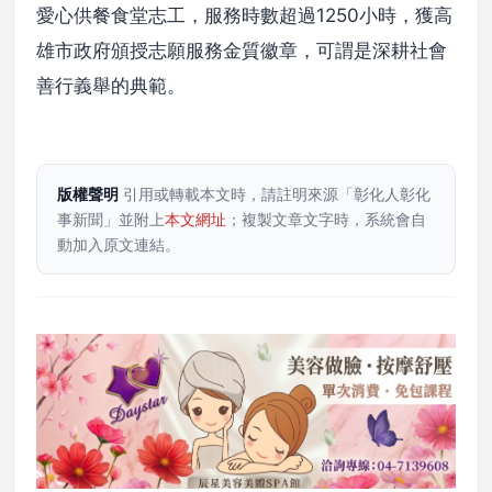
愛心供餐食堂志工，服務時數超過1250小時，獲高
雄市政府頒授志願服務金質徽章，可謂是深耕社會
善行義舉的典範。
版權聲明
引用或轉載本文時，請註明來源「彰化人彰化
事新聞」並附上
本文網址
；複製文章文字時，系統會自
動加入原文連結。