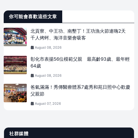
你可能會喜歡這些文章
北貢寮、中王功、南墾丁！王功漁火節連嗨2天
千人烤蚵、海洋音樂會吸客
August 08, 2026
彰化市表揚56位模範父親 最高齡93歲、最年輕
64歲
August 08, 2026
爸氣滿滿！秀傳醫療體系7處秀和苑日照中心歡慶
父親節
August 07, 2026
社群媒體