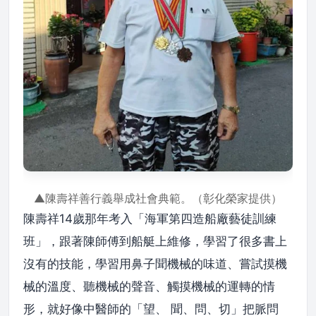
▲陳壽祥善行義舉成社會典範。（彰化榮家提供）
陳壽祥14歲那年考入「海軍第四造船廠藝徒訓練
班」，跟著陳師傅到船艇上維修，學習了很多書上
沒有的技能，學習用鼻子聞機械的味道、嘗試摸機
械的溫度、聽機械的聲音、觸摸機械的運轉的情
形，就好像中醫師的「望、 聞、問、切」把脈問