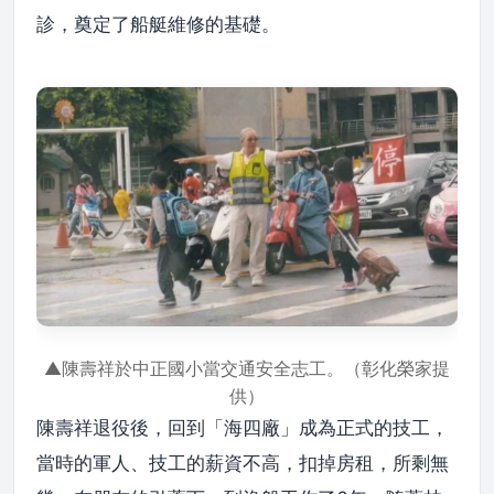
診，奠定了船艇維修的基礎。
▲陳壽祥於中正國小當交通安全志工。（彰化榮家提
供）
陳壽祥退役後，回到「海四廠」成為正式的技工，
當時的軍人、技工的薪資不高，扣掉房租，所剩無