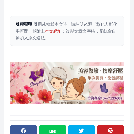
版權聲明
引用或轉載本文時，請註明來源「彰化人彰化
事新聞」並附上
本文網址
；複製文章文字時，系統會自
動加入原文連結。