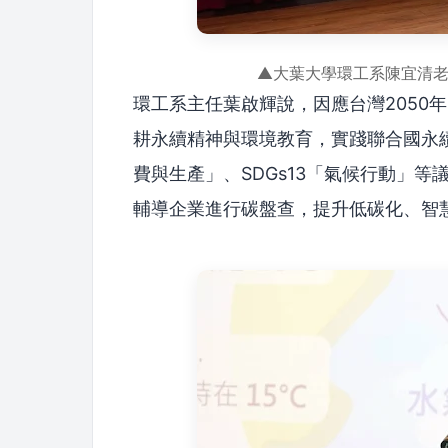
▲大葉大學環工系陳宜清
環工系主任葉啟輝說，因應台灣2050
耕永續精神與環境教育，實踐聯合國永續發
費與生產」、SDGs13「氣候行動」
輔導企業進行碳盤查，提升低碳化、智