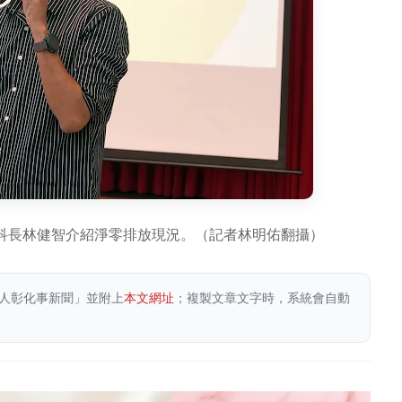
科長林健智介紹淨零排放現況。（記者林明佑翻攝）
人彰化事新聞」並附上
本文網址
；複製文章文字時，系統會自動