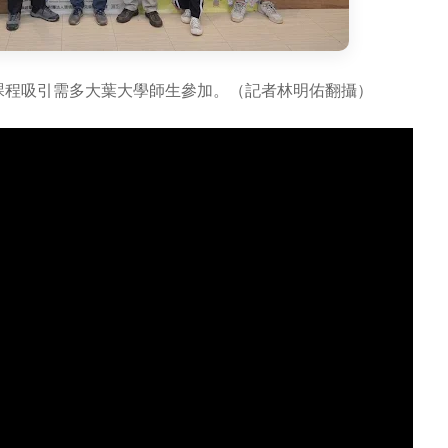
廣課程吸引需多大葉大學師生參加。（記者林明佑翻攝）