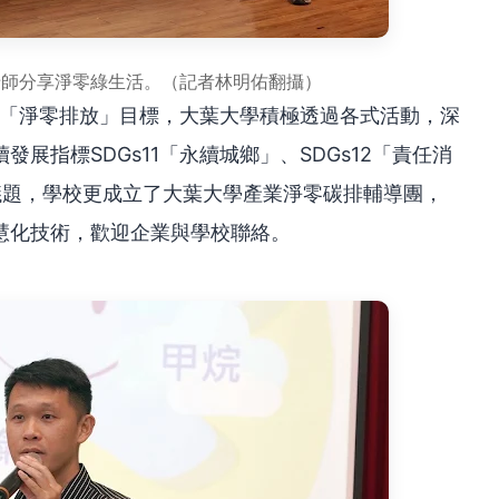
老師分享淨零綠生活。（記者林明佑翻攝）
年「淨零排放」目標，大葉大學積極透過各式活動，深
展指標SDGs11「永續城鄉」、SDGs12「責任消
等議題，學校更成立了大葉大學產業淨零碳排輔導團，
慧化技術，歡迎企業與學校聯絡。