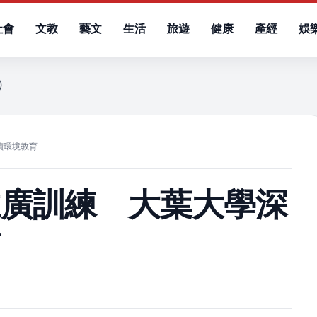
社會
文教
藝文
生活
旅遊
健康
產經
娛
六）
續環境教育
推廣訓練 大葉大學深
育