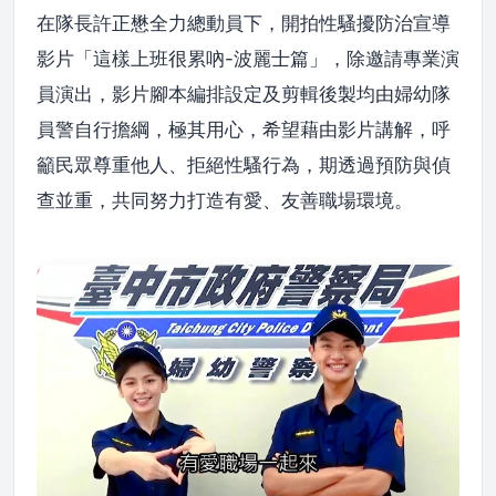
在隊長許正懋全力總動員下，開拍性騷擾防治宣導
影片「這樣上班很累吶-波麗士篇」，除邀請專業演
員演出，影片腳本編排設定及剪輯後製均由婦幼隊
員警自行擔綱，極其用心，希望藉由影片講解，呼
籲民眾尊重他人、拒絕性騷行為，期透過預防與偵
查並重，共同努力打造有愛、友善職場環境。