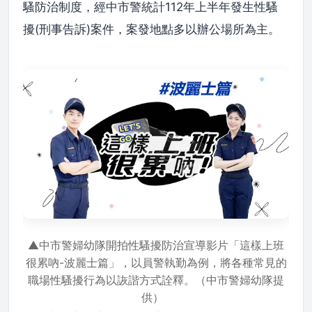
騷防治制度，經中市警統計112年上半年發生性騷
擾(刑事告訴)案件，案發地點多以辦公場所為主。
▲中市警婦幼隊開拍性騷擾防治宣導影片「這樣上班
很累吶-波麗士篇」，以員警執勤為例，將各種常見的
職場性騷擾行為以詼諧方式詮釋。（中市警婦幼隊提
供）