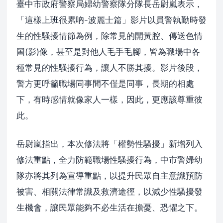
臺中市政府警察局婦幼警察隊分隊長岳尉嵐表示，
「這樣上班很累吶-波麗士篇」影片以員警執勤時發
生的性騷擾情節為例，除常見的開黃腔、傳送色情
圖(影)像，甚至是對他人毛手毛腳，皆為職場中各
種常見的性騷擾行為，讓人不勝其擾。影片後段，
警方更呼籲職場同事間不僅是同事，長期的相處
下，有時感情就像家人一樣，因此，更應該尊重彼
此。
岳尉嵐指出，本次修法將「權勢性騷擾」新增列入
修法重點，全力防範職場性騷擾行為，中市警婦幼
隊亦將其列為宣導重點，以提升民眾自主意識預防
被害、相關法律常識及救濟途徑，以減少性騷擾發
生機會，讓民眾能夠不必生活在擔憂、恐懼之下。