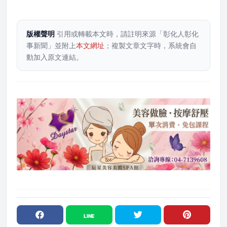
版權聲明
引用或轉載本文時，請註明來源「彰化人彰化
事新聞」並附上
本文網址
；複製文章文字時，系統會自
動加入原文連結。