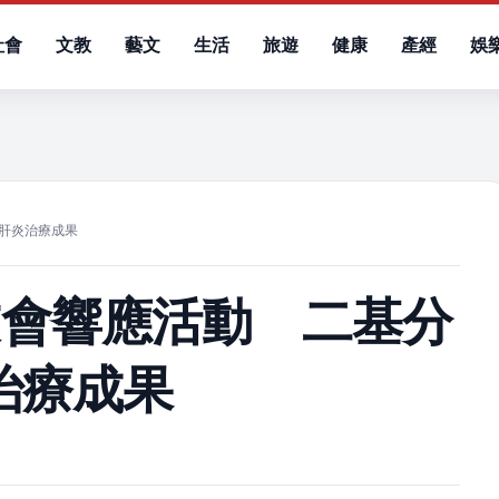
社會
文教
藝文
生活
旅遊
健康
產經
娛
）
肝炎治療成果
友會響應活動 二基分
治療成果