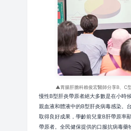
▲胃腸肝膽科賴俊宏醫師分享B、C
慢性B型肝炎帶原者絕大多數是在小時
親血液和體液中的B型肝炎病毒感染。台
取得良好成果，學齡前兒童B肝帶原率顯著
帶原者。全民健保提供的口服抗病毒藥