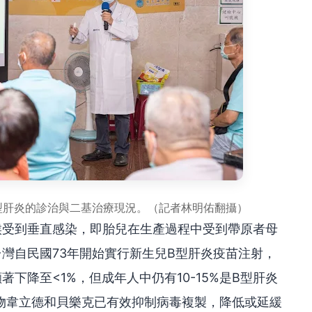
型肝炎的診治與二基治療現況。（記者林明佑翻攝）
候受到垂直感染，即胎兒在生產過程中受到帶原者母
灣自民國73年開始實行新生兒B型肝炎疫苗注射，
下降至<1%，但成年人中仍有10-15%是B型肝炎
物韋立德和貝樂克已有效抑制病毒複製，降低或延緩