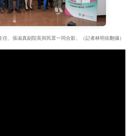
主任、張淑真副院長與民眾一同合影。（記者林明佑翻攝）