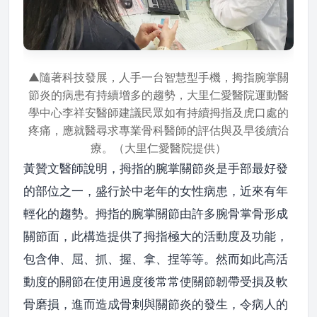
▲隨著科技發展，人手一台智慧型手機，拇指腕掌關
節炎的病患有持續增多的趨勢，大里仁愛醫院運動醫
學中心李祥安醫師建議民眾如有持續拇指及虎口處的
疼痛，應就醫尋求專業骨科醫師的評估與及早後續治
療。（大里仁愛醫院提供）
黃贊文醫師說明，拇指的腕掌關節炎是手部最好發
的部位之一，盛行於中老年的女性病患，近來有年
輕化的趨勢。拇指的腕掌關節由許多腕骨掌骨形成
關節面，此構造提供了拇指極大的活動度及功能，
包含伸、屈、抓、握、拿、捏等等。然而如此高活
動度的關節在使用過度後常常使關節韌帶受損及軟
骨磨損，進而造成骨刺與關節炎的發生，令病人的