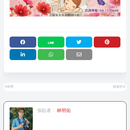
較舊
較新的
張貼者：
林明佑