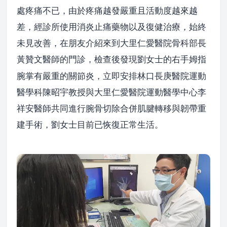
處疼痛不已，由於疼痛越發嚴重且活動度越來越
差，經診所使用消炎止痛藥物以及復健治療，始終
未見改善，在朋友介紹來到大里仁愛醫院骨科部長
黃贊文醫師的門診
檢查後發現劉女士的右手姆指
，
腕掌有嚴重的關節炎，立即安排林口長庚醫院運動
醫學科陳昭宇教授與大里仁愛醫院運動醫學中心李
祥安醫師共同進行腕骨切除合併肌腱轉移與韌帶重
建手術，劉女士目前已恢復正常生活。