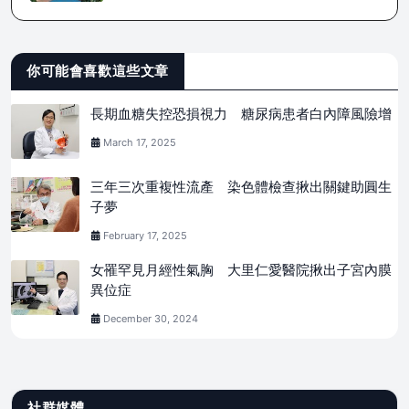
你可能會喜歡這些文章
長期血糖失控恐損視力 糖尿病患者白內障風險增
March 17, 2025
三年三次重複性流產 染色體檢查揪出關鍵助圓生
子夢
February 17, 2025
女罹罕見月經性氣胸 大里仁愛醫院揪出子宮內膜
異位症
December 30, 2024
社群媒體