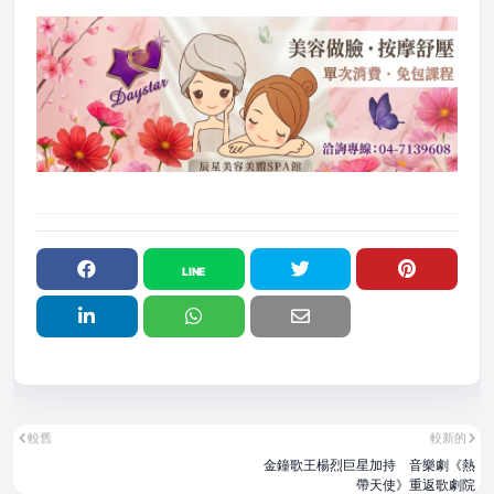
較舊
較新的
金鐘歌王楊烈巨星加持 音樂劇《熱
帶天使》重返歌劇院