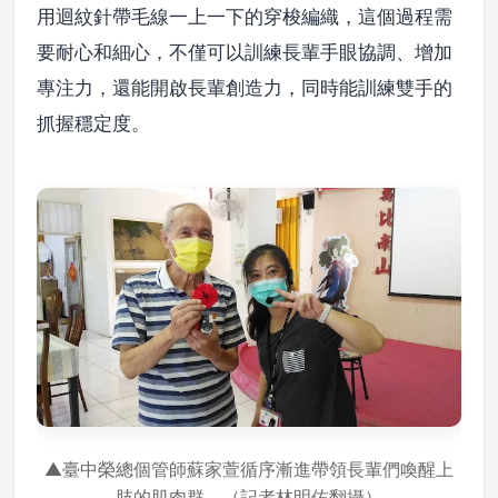
用迴紋針帶毛線一上一下的穿梭編織，這個過程需
要耐心和細心，不僅可以訓練長輩手眼協調、增加
專注力，還能開啟長輩創造力，同時能訓練雙手的
抓握穩定度。
▲臺中榮總個管師蘇家萱循序漸進帶領長輩們喚醒上
肢的肌肉群。（記者林明佑翻攝）