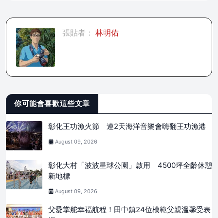
張貼者：
林明佑
你可能會喜歡這些文章
彰化王功漁火節 連2天海洋音樂會嗨翻王功漁港
August 09, 2026
彰化大村「波波星球公園」啟用 4500坪全齡休憩
新地標
August 09, 2026
父愛掌舵幸福航程！田中鎮24位模範父親溫馨受表