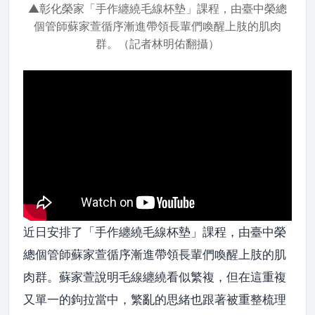
▲彰化榮家「手作纏繞毛線杯墊」課程，由臺中榮總
個管師蘇家萱循序漸進帶領長輩們喚醒上肢的肌肉
群。（記者林明佑翻攝）
近日安排了「手作纏繞毛線杯墊」課程，由臺中榮
總個管師蘇家萱循序漸進帶領長輩們喚醒上肢的肌
肉群。蘇家萱說明毛線纏繞看似繁複，但在這重複
又單一的鉤拉當中，繁亂的思緒也跟著被重整梳理