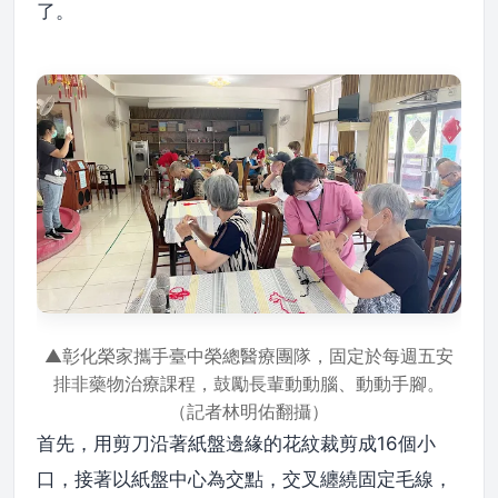
了。
▲彰化榮家攜手臺中榮總醫療團隊，固定於每週五安
排非藥物治療課程，鼓勵長輩動動腦、動動手腳。
（記者林明佑翻攝）
首先，用剪刀沿著紙盤邊緣的花紋裁剪成16個小
口，接著以紙盤中心為交點，交叉纏繞固定毛線，