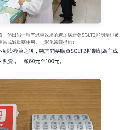
，傳出另一種有減重效果的糖尿病新藥SGLT2抑制劑也被
後當成減重藥使用。（彰化醫院提供）
到瘦瘦筆之後，轉詢問要購買SGLT2抑制劑為主成
照賣，一顆60元至100元。