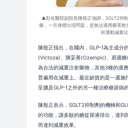
▲彰化醫院副院長陳殷正強調，SGLT2
藥，一旦身體出現問題，是無法適用藥害救
和運動減重
陳殷正指出，在國內，GLP-1為主成分的
(Victoza)、胰妥善(Ozempic)、易
為合法的減重注射藥物，其他3種的適
普遍用在減重上。最近缺貨的是一週施
至擴及GLP-1之外的另一種治療糖尿病的
陳殷正表示，SGLT2抑制劑的機轉和G
的功能，讓多餘的糖從尿液排出，達到
而達到減重效果。