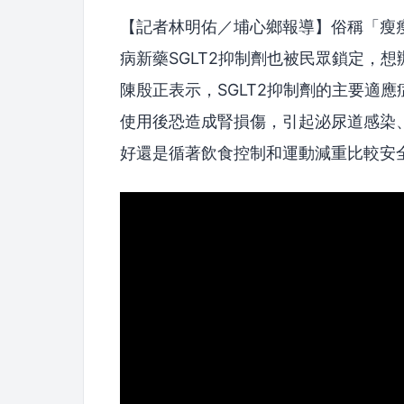
【記者林明佑／埔心鄉報導】俗稱「瘦
病新藥SGLT2抑制劑也被民眾鎖定，
陳殷正表示，SGLT2抑制劑的主要適
使用後恐造成腎損傷，引起泌尿道感染
好還是循著飲食控制和運動減重比較安