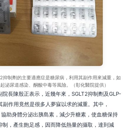
T2抑制劑的主要適應症是糖尿病，利用其副作用來減重，如
引起泌尿道感染、酮酸中毒等風險。（彰化醫院提供）
長陳殷正表示，近幾年來，SGLT2抑制劑及GLP-
是其副作用竟然是很多人夢寐以求的減重。其中，
劑，協助身體分泌出胰島素，減少升糖素，使血糖保持
抑制，產生飽足感，因而降低熱量的攝取，達到減