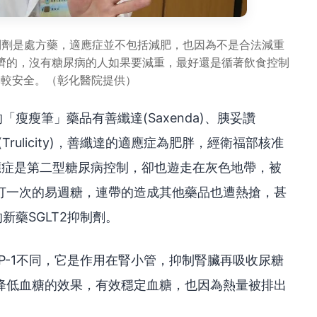
抑制劑是處方藥，適應症並不包括減肥，也因為不是合法減重
濟的，沒有糖尿病的人如果要減重，最好還是循著飲食控制
比較安全。（彰化醫院提供）
「瘦瘦筆」藥品有善纖達(Saxenda)、胰妥讚
週糖(Trulicity)，善纖達的適應症為肥胖，經衛福部核准
應症是第二型糖尿病控制，卻也遊走在灰色地帶，被
打一次的易週糖，連帶的造成其他藥品也遭熱搶，甚
新藥SGLT2抑制劑。
LP-1不同，它是作用在腎小管，抑制腎臟再吸收尿糖
降低血糖的效果，有效穩定血糖，也因為熱量被排出