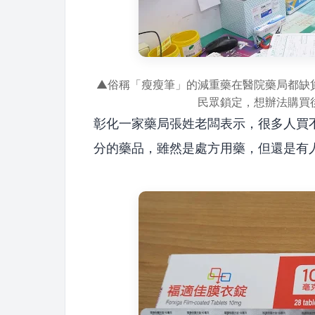
▲俗稱「瘦瘦筆」的減重藥在醫院藥局都缺貨
民眾鎖定，想辦法購買
彰化一家藥局張姓老闆表示，很多人買不
分的藥品，雖然是處方用藥，但還是有人