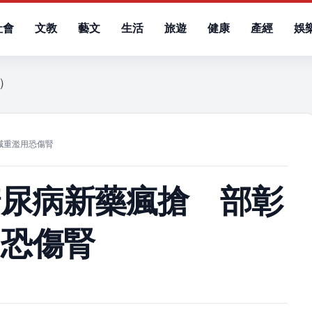
社會
文教
藝文
生活
旅遊
健康
產經
娛
五）
減重濫用恐傷腎
糖尿病新藥瘋搶 部彰
用恐傷腎