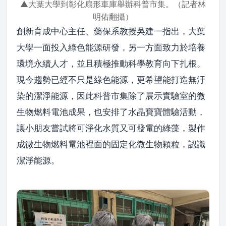
▲大葉大學到彰化扇形車庫舉辦科普市集。（記者林
明佑翻攝）
創新育成中心主任、藥保系教授吳建一指出，大葉
大學一面投入綠色能源研發，另一方面致力於培養
環境永續人才，並且積極推動科學教育向下扎根。
現今趨勢已經不只是綠色能源，更希望能打造無汙
染的潔淨能源，因此科普市集除了展示實驗室的微
生物燃料電池成果，也安排了水晶寶寶體驗活動，
讓小朋友嘗試將可淨化水質又可發電的綠藻，製作
成微生物燃料電池裡面的固定化微生物顆粒，認識
潔淨能源。