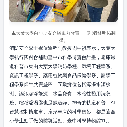
▲大葉大學向小朋友介紹風力發電。（記者林明佑翻
攝）
消防安全學士學位學程副教授周中祺表示，大葉大
學執行國科會補助臺中市科學博覽會計畫，扇庫鐵
道科普市集由大葉大學消防學程、環境工程學系、
資訊工程學系、藥用植物與食品保健學系、醫學工
程學系師生共襄盛舉，互動攤位包括潔淨水源檢
測、認識潔淨能源、水晶寶寶、水溶性醫用洗衣
袋、噹噹噹湯匙也是鐵道鐘、神奇的軌道科普、AI
智慧控制軌道車、扇形車庫的科學奧妙，都是適合
小學生動手做的體驗活動。臺中科學博物館11月