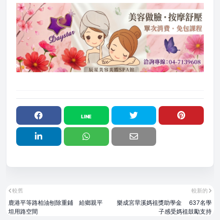
較舊
較新的
鹿港平等路柏油刨除重鋪 給鄉親平
樂成宮旱溪媽祖獎助學金 637名學
坦用路空間
子感受媽祖鼓勵支持