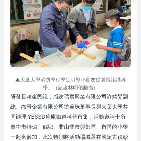
▲大葉大學消防學程學生引導小朋友從遊戲認識科
學。（記者林明佑翻攝）
研發長賴峯民說，感謝瑞宸興業有限公司許靖旻副
總、杰哥企業有限公司塗美珠董事長與大葉大學共
同辦理IYBSSD扇庫鐵道科普市集，活動邀請十所
臺中市特偏、偏鄉、非山非市與郊區、市區的小學
一起來參加，此次特別將活動場域選在國定古蹟彰