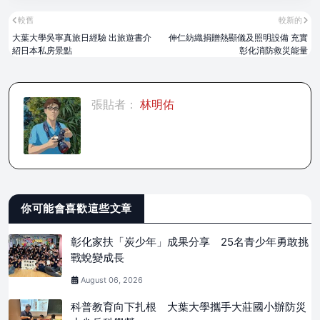
較舊
較新的
大葉大學吳寧真旅日經驗 出旅遊書介
伸仁紡織捐贈熱顯儀及照明設備 充實
紹日本私房景點
彰化消防救災能量
張貼者：
林明佑
你可能會喜歡這些文章
彰化家扶「炭少年」成果分享 25名青少年勇敢挑
戰蛻變成長
August 06, 2026
科普教育向下扎根 大葉大學攜手大莊國小辦防災