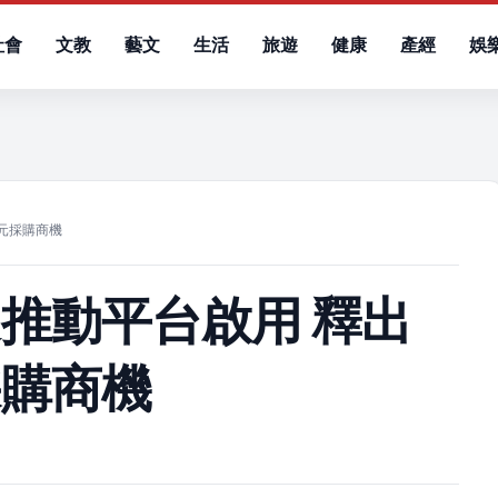
社會
文教
藝文
生活
旅遊
健康
產經
娛
）
元採購商機
推動平台啟用 釋出
採購商機