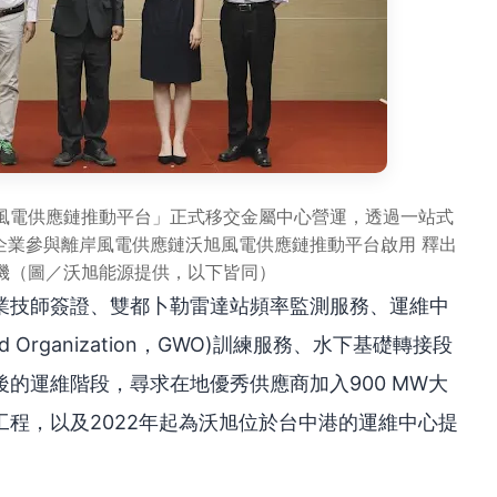
風電供應鏈推動平台」正式移交金屬中心營運，透過一站式
企業參與離岸風電供應鏈沃旭風電供應鏈推動平台啟用 釋出
機（圖／沃旭能源提供，以下皆同）
業技師簽證、雙都卜勒雷達站頻率監測服務、運維中
d Organization，GWO)訓練服務、水下基礎轉接段
的運維階段，尋求在地優秀供應商加入900 MW大
程，以及2022年起為沃旭位於台中港的運維中心提