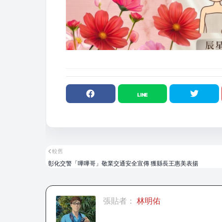
較舊
彰化交警「嗶嗶哥」敬業交通安全宣傳 獲縣長王惠美表揚
張貼者：
林明佑