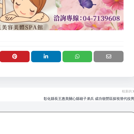
較新的
彰化縣長王惠美關心縣籍子弟兵 成功嶺營區探視替代役