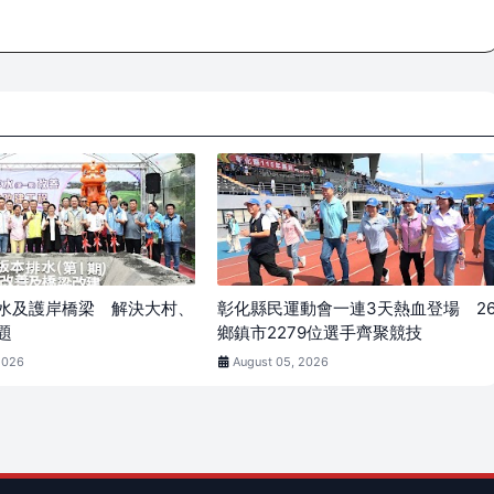
水及護岸橋梁 解決大村、
彰化縣民運動會一連3天熱血登場 2
題
鄉鎮市2279位選手齊聚競技
2026
August 05, 2026