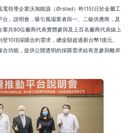
領導企業沃旭能源（Ørsted）昨(15)日於金屬工
平台」說明會，吸引風場業者與一、二級供應商，及
企業共80位廠商代表實體參與及上百名廠商代表線上
登10項採購合約需求，總金額超過新台幣1億元。
媒合功能，提供公開透明的採購需求給有意參與離岸