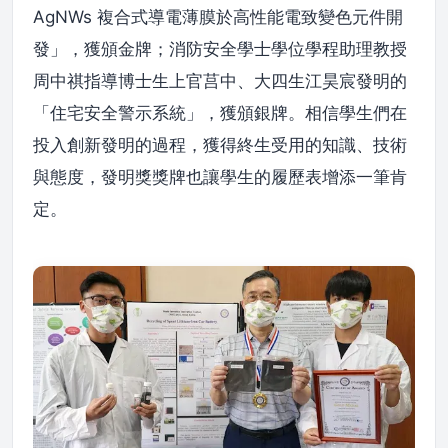
AgNWs 複合式導電薄膜於高性能電致變色元件開
發」，獲頒金牌；消防安全學士學位學程助理教授
周中祺指導博士生上官莒中、大四生江昊宸發明的
「住宅安全警示系統」，獲頒銀牌。相信學生們在
投入創新發明的過程，獲得終生受用的知識、技術
與態度，發明獎獎牌也讓學生的履歷表增添一筆肯
定。