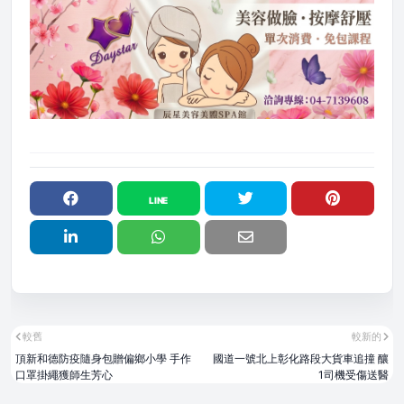
較舊
較新的
頂新和德防疫隨身包贈偏鄉小學 手作
國道一號北上彰化路段大貨車追撞 釀
口罩掛繩獲師生芳心
1司機受傷送醫