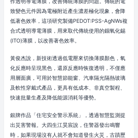
作透明導電薄膜，改善傳統薄膜的問題。傳統的電
致變色元件因為電極附近產生濃差極化現象，會降
低著色效率，這項研究製備PEDOT:PSS-AgNWs複
合式透明導電薄膜，用來取代傳統使用的銦氧化錫
(ITO)薄膜，以改善著色效率。
黃俊杰說，新技術透過低電壓來切換薄膜顏色，氧
化反應時呈現黑色，還原反應時恢復透明，不僅應
用層面廣，可用於智慧節能窗、汽車隔光隔熱玻璃
及軟性穿戴式產品，更具有低成本、非真空製程、
快速批量生產及降低能源消耗等優勢。
銀牌作品「住宅安全警示系統」，透過智慧監測提
出災害警報。大四生江昊宸說，住警器發出鳴響
時，如果現場沒有人就不會知道發生火災，古蹟歷