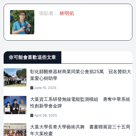
張貼者：
林明佑
你可能會喜歡這些文章
彰化縣醫療器材商業同業公會捐25萬 冠名贊助大
葉愛心樹助學
June 10, 2025
大葉資工系研發無線電能監測模組 勇奪中華系統
性創新學會金牌
April 08, 2025
大葉大學長青大學藝術共舞 書畫聯展迎三十五周
年大葉校慶