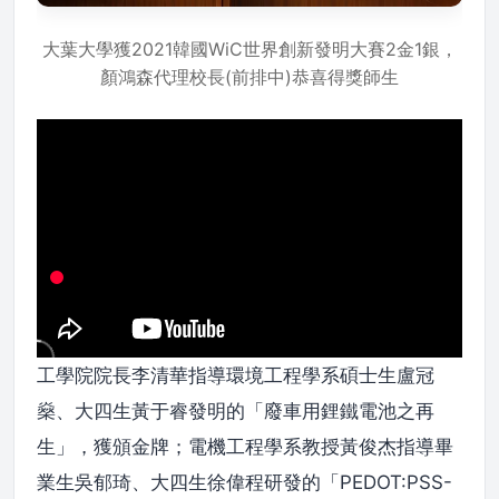
大葉大學獲2021韓國WiC世界創新發明大賽2金1銀，
顏鴻森代理校長(前排中)恭喜得獎師生
工學院院長李清華指導環境工程學系碩士生盧冠
燊、大四生黃于睿發明的「廢車用鋰鐵電池之再
生」，獲頒金牌；電機工程學系教授黃俊杰指導畢
業生吳郁琦、大四生徐偉程研發的「PEDOT:PSS-