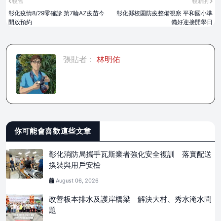
較舊
較新的
彰化疫情8/29零確診 第7輪AZ疫苗今
彰化縣校園防疫整備視察 平和國小準
開放預約
備好迎接開學日
張貼者：
林明佑
你可能會喜歡這些文章
彰化消防局攜手瓦斯業者強化安全複訓 落實配送
換裝與用戶安檢
August 06, 2026
改善板本排水及護岸橋梁 解決大村、秀水淹水問
題