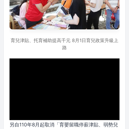
育兒津貼、托育補助提高千元 8月1日育兒政策升級上
路
另自110年8月起取消「育嬰留職停薪津貼、弱勢兒