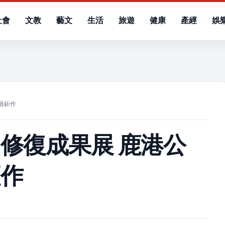
社會
文教
藝文
生活
旅遊
健康
產經
娛
）
藝鉅作
修復成果展 鹿港公
鉅作