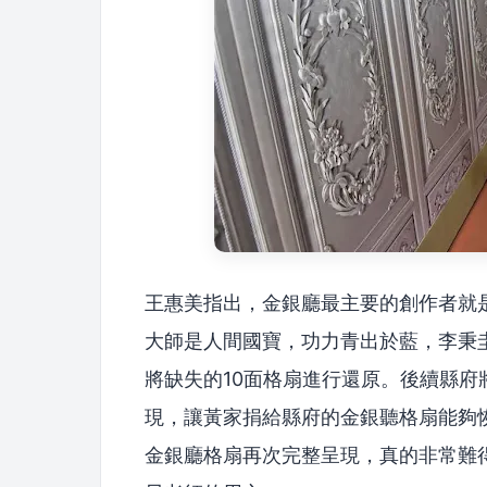
王惠美指出，金銀廳最主要的創作者就
大師是人間國寶，功力青出於藍，李秉
將缺失的10面格扇進行還原。後續縣
現，讓黃家捐給縣府的金銀聽格扇能夠
金銀廳格扇再次完整呈現，真的非常難