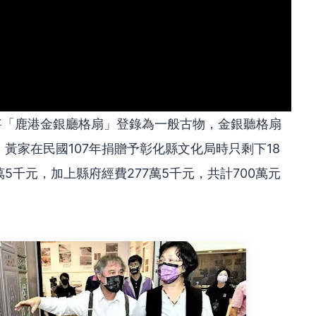
將「鹿港金銀廳格扇」登錄為一般古物，金銀聽格扇
，黃家在民國107年捐贈予彰化縣文化局時只剩下18
5千元，加上縣府經費277萬5千元，共計700萬元