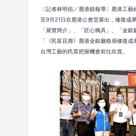
〔記者林明佑／鹿港鎮報導〕鹿港工藝
至9月21日在鹿港公會堂展出，修復成
「展覽簡介」、「匠心獨具」、「金銀廳
「《民富且壽》鹿港金銀廳格扇修復成
台灣工藝的民眾把握機會前往欣賞。