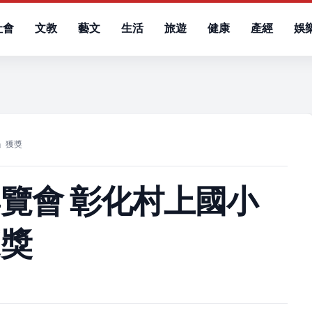
社會
文教
藝文
生活
旅遊
健康
產經
娛
）
」獲獎
覽會 彰化村上國小
獲獎