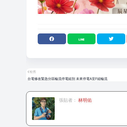
較舊
台電修改緊急分區輪流停電組別 未來停電A至F組輪流
張貼者：
林明佑