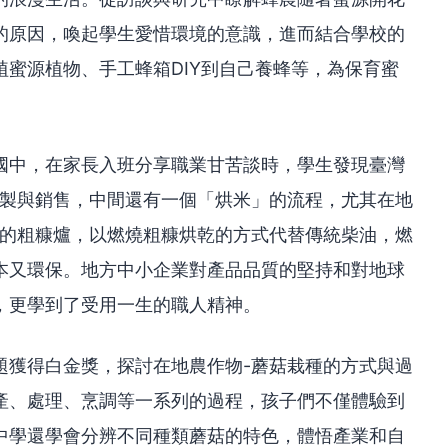
的原因，喚起學生愛惜環境的意識，進而結合學校的
蜜源植物、手工蜂箱DIY到自己養蜂等，為保育蜜
國中，在家長入班分享職業甘苦談時，學生發現臺灣
碾製與銷售，中間還有一個「烘米」的流程，尤其在地
有的粗糠爐，以燃燒粗糠烘乾的方式代替傳統柴油，燃
本又環保。地方中小企業對產品品質的堅持和對地球
，更學到了受用一生的職人精神。
題獲得白金獎，探討在地農作物-蘑菇栽種的方式與過
產、處理、烹調等一系列的過程，孩子們不僅體驗到
中學還學會分辨不同種類蘑菇的特色，體悟產業和自