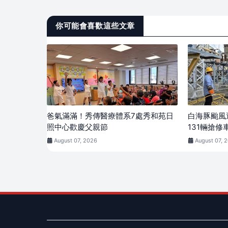
你可能會喜歡這些文章
爸氣滿滿！秀傳醫療體系7處秀和苑日
白海豚颱風
照中心歡慶父親節
131輛搶修
August 07, 2026
August 07, 