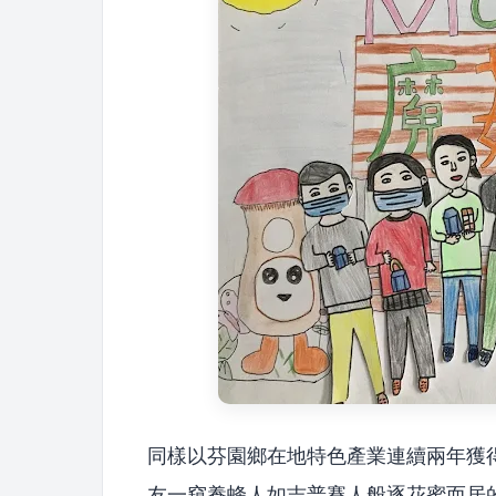
同樣以芬園鄉在地特色產業連續兩年獲
友一窺養蜂人如吉普賽人般逐花蜜而居