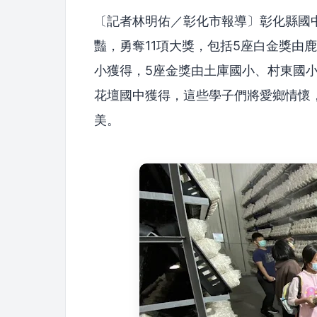
〔記者林明佑／彰化市報導〕彰化縣國中
豔，勇奪11項大獎，包括5座白金獎由
小獲得，5座金獎由土庫國小、村東國
花壇國中獲得，這些學子們將愛鄉情懷
美。