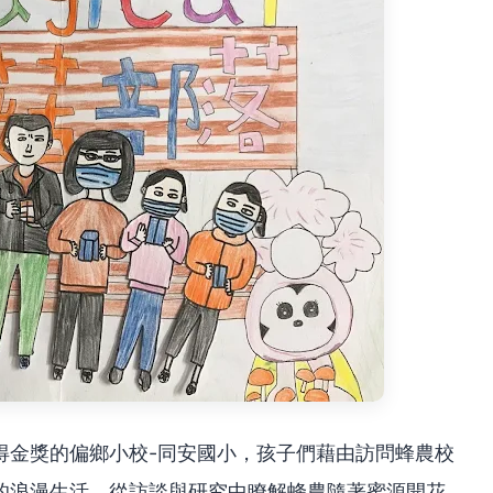
得金獎的偏鄉小校-同安國小，孩子們藉由訪問蜂農校
的浪漫生活。從訪談與研究中瞭解蜂農隨著蜜源開花