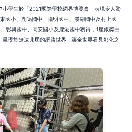
小學生於「2021國際學校網界博覽會」表現令人驚
鹿東國小、鹿鳴國中、陽明國中、溪湖國中及村上國
小、彰興國中、同安國小及鹿港國中獲得，1座銀獎由
，呈現於無遠弗屆的網路世界，讓全世界看見彰化之