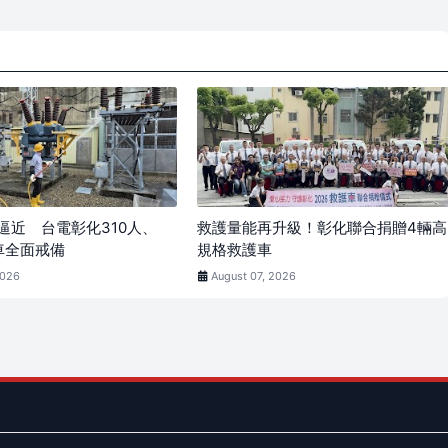
逼近 台電彰化310人、
救護量能再升級！彰化聯合捐贈4輛高
車全面戒備
規格救護車
2026
August 07, 2026