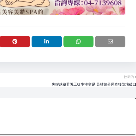
較新的
失聯越籍看護工從事性交易 員林警分局查獲防堵破