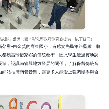
鄉故鄉」獲獎（圖／彰化縣政府教育處提供，以下皆同）
高榮譽-白金獎的鹿東國小，有感於先民篳路藍縷，將
人都應當珍惜家鄉的傳統藝術，因此學生透過實地訪
長輩，認識南管與地方發展的關係，了解保留傳統音
由網站推廣南管音樂，讓更多人能愛上強調慢學與合