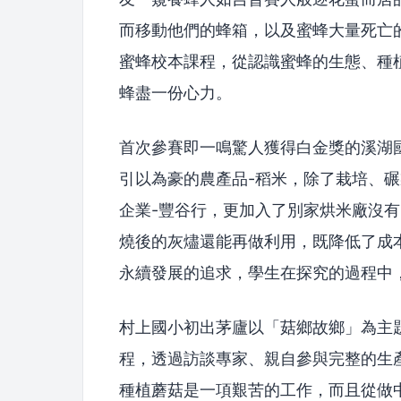
而移動他們的蜂箱，以及蜜蜂大量死亡
蜜蜂校本課程，從認識蜜蜂的生態、種植
蜂盡一份心力。
首次參賽即一鳴驚人獲得白金獎的溪湖
引以為豪的農產品-稻米，除了栽培、
企業-豐谷行，更加入了別家烘米廠沒
燒後的灰燼還能再做利用，既降低了成
永續發展的追求，學生在探究的過程中
村上國小初出茅廬以「菇鄉故鄉」為主
程，透過訪談專家、親自參與完整的生
種植蘑菇是一項艱苦的工作，而且從做