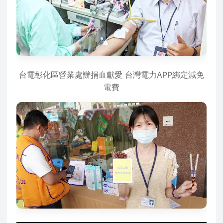
台電彰化區營業處辦捐血獻愛 台灣電力APP綁定減免
電費