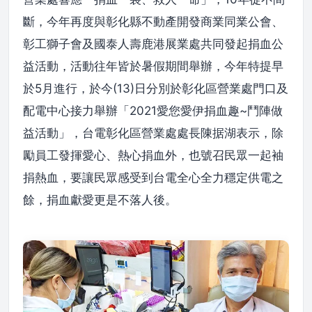
斷，今年再度與彰化縣不動產開發商業同業公會、
彰工獅子會及國泰人壽鹿港展業處共同發起捐血公
益活動，活動往年皆於暑假期間舉辦，今年特提早
於5月進行，於今(13)日分別於彰化區營業處門口及
配電中心接力舉辦「2021愛您愛伊捐血趣~鬥陣做
益活動」，台電彰化區營業處處長陳据湖表示，除
勵員工發揮愛心、熱心捐血外，也號召民眾一起袖
捐熱血，要讓民眾感受到台電全心全力穩定供電之
餘，捐血獻愛更是不落人後。