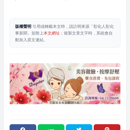
版權聲明
引用或轉載本文時，請註明來源「彰化人彰化
事新聞」並附上
本文網址
；複製文章文字時，系統會自
動加入原文連結。