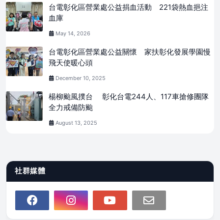
台電彰化區營業處公益捐血活動 221袋熱血挹注
血庫
May 14, 2026
台電彰化區營業處公益關懷 家扶彰化發展學園慢
飛天使暖心頭
December 10, 2025
楊柳颱風撲台 彰化台電244人、117車搶修團隊
全力戒備防颱
August 13, 2025
社群媒體