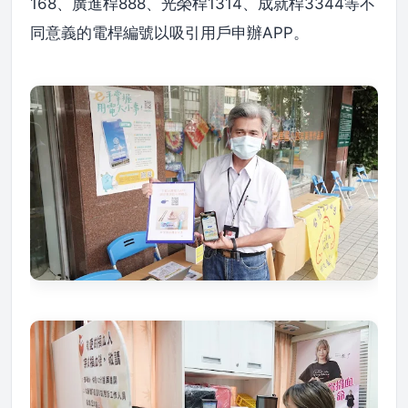
168、廣進桿888、光榮桿1314、成就桿3344等不
同意義的電桿編號以吸引用戶申辦APP。