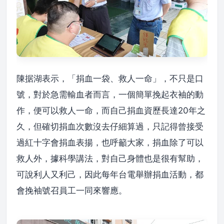
陳据湖表示，「捐血一袋、救人一命」，不只是口
號，對於急需輸血者而言，一個簡單挽起衣袖的動
作，便可以救人一命，而自己捐血資歷長達20年之
久，但確切捐血次數沒去仔細算過，只記得曾接受
過紅十字會捐血表揚，也呼籲大家，捐血除了可以
救人外，據科學講法，對自己身體也是很有幫助，
可說利人又利己，因此每年台電舉辦捐血活動，都
會挽袖號召員工一同來響應。