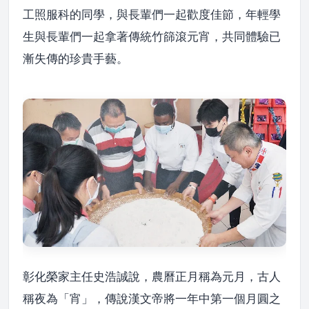
工照服科的同學，與長輩們一起歡度佳節，年輕學
生與長輩們一起拿著傳統竹篩滾元宵，共同體驗已
漸失傳的珍貴手藝。
彰化榮家主任史浩誠說，農曆正月稱為元月，古人
稱夜為「宵」，傳說漢文帝將一年中第一個月圓之