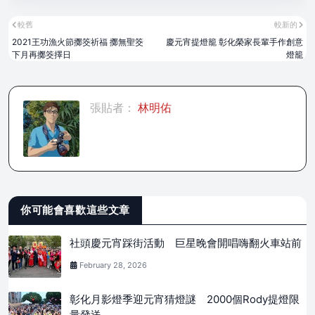
較舊
較新的
2021王功漁火節擲筊祈福 擲無聖筊
慶元宵提燈籠 彰化榮家長輩手作創意
下月再擲筊擇日
燈籠
張貼者：
林明佑
你可能會喜歡這些文章
社頭慶元宵踩街活動 巨星晚會開唱嗨翻火車站前
February 28, 2026
彰化月影燈季迎元宵猜燈謎 2000個Rody提燈限
量發送