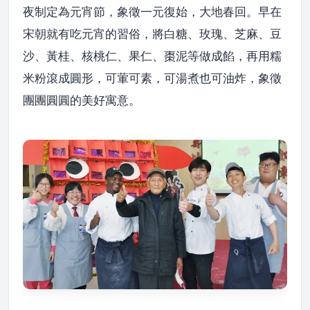
夜制定為元宵節，象徵一元復始，大地春回。早在
宋朝就有吃元宵的習俗，將白糖、玫瑰、芝麻、豆
沙、黃桂、核桃仁、果仁、棗泥等做成餡，再用糯
米粉滾成圓形，可葷可素，可湯煮也可油炸，象徵
團團圓圓的美好寓意。