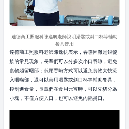
達德商工照服科陳逸帆老師說明湯匙或斜口杯等輔助
餐具使用
達德商工照服科老師陳逸帆表示，吞嚥困難是銀髮
族的常見現象，長輩們可以分多次小口吞嚥，避免
食物殘留咽部；低頭吞嚥方式可以避免食物太快流
入咽喉部，還可以善用湯匙或斜口杯等輔助餐具，
控制進食量，長輩們在食用元宵時，可以先切分為
小塊，不僅方便入口，也可以避免內餡燙口。