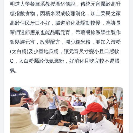
明道大學餐旅系教授潘岱儒說，傳統元宵屬於高升
糖指數食物，因糯米製成較難消化，加上榮民之家
高齡住民牙口不好，腸道消化及蠕動較慢，為讓長
輩們過節應景也能品嚐元宵，帶著餐旅系學生製作
銀髮族元宵，改變配方，減少糯米粉，並加入澄粉
(太白粉)及少量地瓜粉，讓元宵尺寸變小且口感軟
Q，太白粉屬於低氮澱粉，好消化且吃完較不易脹
氣。