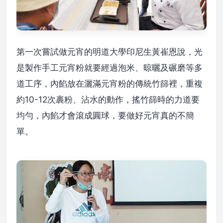
第一次嘗試做元宵的明道大學印尼生黃崔恩說，光
是製作手工元宵粉就要經過泡米、晾曬及碾磨等多
道工序，內餡放在灑滿元宵粉的傳統竹篩裡，重複
約10-12次裹粉、沾水的動作，搖竹篩時的力道要
均勻，內餡才會滾成圓球，要做好元宵真的不簡
單。