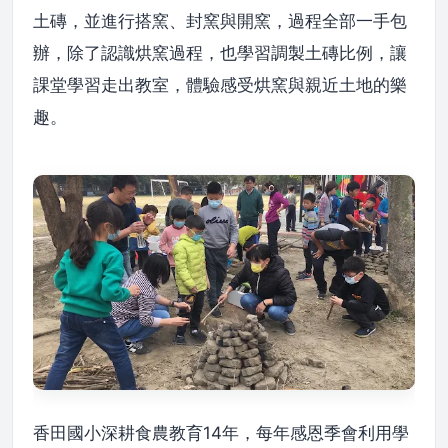
土磚，並進行搭窯、封窯與開窯，過程全部一手包
辦，除了認識烘窯過程，也學習調製土磚比例，讓
課堂學習走出教室，體驗感受烘窯與親近土地的樂
趣。
香田國小深耕食農教育14年，每年感恩季會利用學