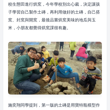
校生態田進行烘窯，今年學校別出心裁，決定讓孩
子學習自己製作土磚，再利用做好的土磚，自己搭
窯、封窯與開窯，最後品嘗烘窯美味的地瓜與玉
米，小朋友都覺得烘窯課很有趣。
施奕翔同學提到，第一版的土磚是用寶特瓶模型作